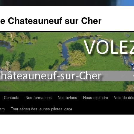
de Chateauneuf sur Cher
Contacts
Nos formations
Nos avions
Nous rejoindre
Vols de dé
am
Tour aérien des jeunes pilotes 2024