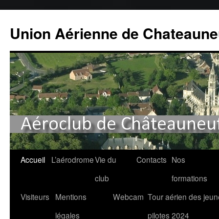
Union Aérienne de Chateaune
Aller
Accueil
L’aérodrome
Vie du
Contacts
Nos
au
club
formations
contenu
Visiteurs
Mentions
Webcam
Tour aérien des jeu
légales
pilotes 2024